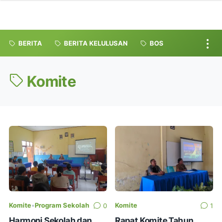
BERITA
BERITA KELULUSAN
BOS
Komite
Komite
•
Program Sekolah
Komite
0
1
Harmoni Sekolah dan
Rapat Komite Tahun